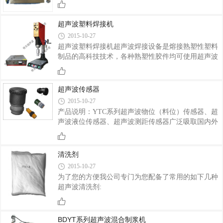
体时，会使液体介质产生每秒数十万次振动，当声的
强度达到一定值即空化阀值时会将液体振碎成大量微
超声波塑料焊接机
小气泡，这些气泡在连续声波的作用下，会迅速增
2015-10-27
长，然后突然闭合，在气泡闭合时，由于液体间相互
超声波塑料焊接机超声波焊接设备是熔接熟塑性塑料
碰撞产生强大的冲击波，从而在气泡周围产生上千个
制品的高科技技术，各种熟塑性胶件均可使用超声波
大气压的压力和局部高温，这种物理现象称为超声空
熔接处理，在焊接塑料制品时，既不要添加任何粘接
化。在超声空化的作用下，被分散的物质内部会产生
剂、填料或溶剂，也不消耗大量热源，具有操作简
强大的爆破、对流、搅拌、破碎、混合现象，从而
便、焊接速度快、焊接强度高、生产效率高等优点。
超声波传感器
超声波塑料焊接优点：1、焊接速度快，焊接强度
2015-10-27
高、密封性好；2、取代传统的焊接/粘接工艺，成本
产品说明：YTC系列超声波物位（料位）传感器、超
低廉，清洁无污染且不会损伤工件；3、焊接过程稳
声波液位传感器、超声波测距传感器广泛吸取国内外
定，所有焊接参数均可通过软件系统进行跟踪监控，
多种同类传感器的优点,实现了全数字化、人性化的设
一旦发现故障很容易进行排除和维护。可焊接的材料
计理念,具有完善的测控功能、数据传输功能和人机交
有：尼龙布、化纤、聚丙烯晴奥龙，聚酯树脂、聚氧
流功能。主芯片采用进口工业级单片机，配合数字温
清洗剂
度补偿及超宽电压输入稳压等数十块相关专用集成电
2015-10-27
路，所以YTC系列传感器具有抗干扰性强、测量精度
为了您的方便我公司专门为您配备了常用的如下几种
高，可选择模拟量，开关量及RS485输出，方便的与
超声波清洗剂:
相关设施接口。YTC系列传感器采用工程塑料
（ABS、PP）防水外壳，防护等级为IP65，不必接触
工业介质就能满足大部分测量要求，彻底解决了压力
BDYT系列超声波混合制浆机
式、