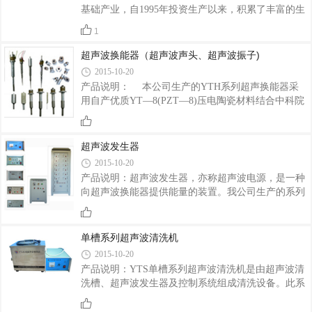
基础产业，自1995年投资生产以来，积累了丰富的生
产经验，公司产品质量优良、服务周到、价格合理，
1
产品倍受国内外客户青睐。 压电陶瓷是电子陶瓷的一
类，给它施加一定的力使其产生形变，就会在陶瓷表
超声波换能器（超声波声头、超声波振子)
面产生电荷，这种现象叫正压电效应，反之给其施加
2015-10-20
一个电场，陶瓷体则产生一定的形变，叫逆压电效
产品说明： 本公司生产的YTH系列超声换能器采
应。压电陶瓷元器件是近代电子技术领域中不可缺少
用自产优质YT—8(PZT—8)压电陶瓷材料结合中科院
的重要组成部分，它在现代通讯、雷达、声纳、自动
声学所专家的结构尺寸设计及装配工艺，故其具有效
测量与控制、超声换能、引燃引爆、超声灭菌、超声
率高、振幅大、平衡温度低、温度稳定性好等优点。
功率等方面均得到广泛应用。现在我国在压电陶
每只换能器出厂前全面的小信号测试及大功率推动检
超声波发生器
验，使公司产品质量更有保证，免除了您的后顾之
2015-10-20
忧。YTH系列换能器如下表：型 号电 容最大输入
产品说明：超声波发生器，亦称超声波电源，是一种
电功率（w）工作频率（KHZ）辐射头直径（mm）
向超声波换能器提供能量的装置。我公司生产的系列
总 高（mm）外 形YTH-40-284000±10％40284481柱
超声波发生器，是以中科院、清华大学、华北电力大
状带螺扣YTH-50-253500±10%50256473嗽叭形带螺扣
学的专家教授为技术依托，吸取了国内外先进经验，
YTH-50-28A3500±10％50285970嗽叭形YTH-50-
使用原装进口大功率器件研发而成。它广泛应用于超
单槽系列超声波清洗机
28B4000±10
声清洗、焊接、打孔、抛光、均质等领域，产品畅销
2015-10-20
全国各地，深受用户青睐。主要特点：·单机功率
产品说明：YTS单槽系列超声波清洗机是由超声波清
大，可达数千瓦以上。·具有过流、过压保护功能。·
洗槽、超声波发生器及控制系统组成清洗设备。此系
具有软起动和欠压保护功能。·频率自动跟踪调节。·
列清洗机主要采用水基清洗液作为清洗溶剂。产品型
功率恒定可调，适应性广。·电源体积小，重量轻，
号说明：主要特点：采用优质高性能换能器和独特的