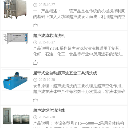
2015-10-27
一、产品概述： 该产品是在传统的机械搅拌制浆
的基础上加入大功率超声波设计而成，利用超声的空
化作用，将各种不易分散、容易产生聚合的微细颗粒
在溶液中进行充分分散均匀混合，形成强分散、高细
度浆料。该产品是一种无死角、具有髙分散性能的分
超声波滤芯清洗机
散设备，可广泛的应用于多领域的固-液相、液-液相
2015-10-27
物料混合、反应、分散、粉碎、溶解匀质乳化等工艺
产品说明YTSL系列超声波滤芯清洗机适用于制药、
过程，是一种工业化新型制浆设备。 本设备主要
化纤、石油、化工、食品等行业中所用滤芯的清洗。
由超声波系统、机械搅拌系统、冷却系统、抽真空系
它利用超声波的“空化”作用，对不锈钢折叠滤芯、钛
统、升降系统及电器控制系统组成，具体如下：1. 超
棒滤芯外的污物进行剥离、清洗的同时，使滤芯缓慢
声波系统由YTP型超声波发生器、YTH型超声波
旋转，并可以利用高压水反冲洗，使清洗后的滤芯洁
履带式全自动超声波五金工具清洗线
净如新，从而达到滤芯反复使用，给企业节约成本、
2015-10-20
带来巨大的经济效益。产品型号说明主要特点1、采
设备原理：超声波清洗的主要机理是超声空化作用。
用优质高性能换能器和独特的超声波发生器，清洗功
超声波在液体中产生每秒数十万次震动，将液体振碎
率强劲，性能稳定。2、内槽采用SUS304不锈钢焊接
成大量微小气泡，这些气泡在连续的作用下，会迅速
而成，抗腐蚀能力强。3、滤芯在清洗过程中，可缓
增长，然后突然闭合，产生冲击波，在气泡周围产生
慢旋转，且转速可调。4、设备配有高压进水口，
几千大气压的压力和局部高温，这种物理现象称为超
超声波焊丝清洗线
声空化。空化所产生的巨大压力使被清洗物上的污垢
2015-10-20
被乳化、分散、脱离，达到清洗的目的。超声波的作
产品说明： 本设备型号YTS—5000—2采用分体结构
用是发生在整个液体内部，被清洗物只要能与液体接