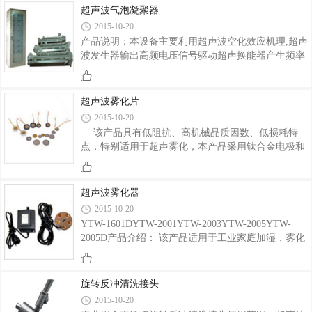
机理表现如下：空化效应、活化效应、剪切效应和抑
超声波气泡凝聚器
制效应。(1)“空化”效应超声波在液体中产生每秒数十
2015-10-20
万次震动，将液体振碎成大量微小气泡，这些气泡在
产品说明：本设备主要利用超声波空化效应机理,超声
连续的作用下，会迅速增长，然后突然闭合，产生冲
波发生器输出高频电压信号驱动超声换能器产生频率
击波，在气泡周围产生几千大气压的压力和局部高
为28-40KHz的超声波，利用空化效应所产生的巨大能
温，这种物理现象称为超声空化。空化所产生的巨大
量对流经设备的液体进行强烈的分散处理。既起到乳
压力使物体上或介质液中的成垢物被乳化、&
化均质的功效，又驱除液体内部大量微小气泡,聚集成
超声波雾化片
大气泡后破碎，达到驱泡、均质处理的要求，同时防
2015-10-20
止产生沉淀。适用于食品行业、化工行业、水处理等
该产品具有低阻抗、高机械品质因数、低损耗特
行业的管道运输方面。
点，特别适用于超声雾化，本产品采用钛合金电极和
镍合金电极，耐腐、耐振、抗老化、强度高，雾化效
果优异等特点,累计工作时间大于5000小时。规格参
数：型 号尺寸(mm)回路输入电压(V)谐振频率(KHz)
超声波雾化器
谐振阻抗(Q)静态电容(PF)雾化(ml／h)寿命(h)YTl6-
2015-10-20
17φ16x1.2AC24—481700 ±50≤ 21200±10％≥
YTW-1601DYTW-2001YTW-2003YTW-2005YTW-
150≥5000YT20-17φ20x1.2AC24—481700 ±50≤
2005D产品介绍： 该产品适用于工业家庭加湿，雾化
1.21800±10％≥300≥5000YT25-16φ25x1.2AC38—
盆景。输入电源电压范围AC24—48V,雾化量从150ml/
501650±50≤ 1.21800±15％≥350≥5000 本公司竭诚
小时—1500ml/小时。补充说明：空白表示不带彩
为广大用户服务，如有特殊需要，请提出性能参&
灯，D表示带灯规格参数表：型号输入电压功率雾化
旋转反冲清洗接头
量尺寸寿命备注YTW-
2015-10-20
1601DAC24V20W150ml/hΦ47×45≥2000小时带灯