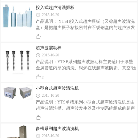
效率高。·结构合理，易通风散热，连续运
超声波发生器，清洗功率强劲，性能稳定。可采用水
投入式超声清洗振板
基性溶剂或环保有机溶剂清洗有利于环保。采用全进
2015-10-20
口不锈钢结构，耐酸耐碱，外形美观大方。设有自动
产品说明： YTSH投入式超声振板（又称超声波清洗
温控加热装置，温度控制范围0-100℃。超声波发生器
盒）是把超声振子粘接密封在不锈钢盒内与超声波发
与清洗槽分体结构设计，使用方便，易于保养。适用
生器组成的超声清洗装置。适用于放置在各种清洗槽
范围：电子零件、电镀五金、汽车配件、光学镜片、
内，达到超声清洗目的。振板尺寸与引线管方向，根
珠宝首饰、玻璃器皿、过滤芯、喷丝板、医疗
据安装位置不同可做成底振式，侧振式和顶振式三
超声波震动棒
种，以使用要求不同达到彻底清洗的效果。主要特
2015-10-20
点：采用优质高性能换能器和独特的超声波发生器，
产品说明：YTSB系列超声波振动棒主要适用于厚壁
清洗功率强劲，性能稳定。可采用水基性溶剂或环保
金属管道内壁的清洗、锅炉在线超声波防垢、真空/压
有机溶液剂清洗有利于环保。采用全进口不锈钢结
力场合超声波清洗、各种管道式超声波处理及管道式
构，耐酸耐碱，外形美观大方。使用灵活方便适用于
2
声化学处理等领域。主要特点：1、超声波空化在振
各种清洗要求。超声发生源与超声振板分体结构设计
动棒的周围产生，超声波能量非常均匀的分布在棒的
小型台式超声波清洗机
&
周围；2、振动棒的功率输出不受液位、槽体容量及
2015-10-20
温差等负载变化的影响，功率输出稳定均匀；3、是
产品说明：YTS单槽系列小型台式超声波清洗机是由
传统超声振板使用寿命的1.5倍以上；5、管式震动棒
超声波清洗槽、超声波发生器及控制系统组成的超声
的使用条件为40度以下的非酸性液体中；实心震动棒
波清洗设备。此系列清洗机主要采用水基清洗液作为
可以使用在任何场合，但有效长度不会超过700。6、
清洗溶剂。产品型号说明：主要特点： 1、采用优质
密封防水，使用安全。产品型号说明：
高性能换能器和独特的超声波发生器，清洗功率强
多槽系列超声波清洗机
劲，性能稳定。 2、可采用水基性溶剂或环保有机溶
2015-10-20