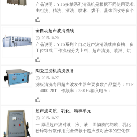
剂清洗,有利于环保。 3、采用SUS304不锈钢材料压
产品说明：YTS多槽系列清洗机是根据不同使用要求,
膜而成，耐酸耐碱，美观大方。 4、设有自动温控加
由粗洗、精洗、漂洗、喷淋、烘干、蒸馏回收等多个
热装置，温度控制范围0-100℃。 5、发生器与清洗槽
清洗槽组成的清洗设备。它利用适当的超声频率和功
一体化设计，操作简单，清洗效果好。6、设有定时
率达到良好的清洗效果。多槽系列清洗机根据不同的
装置，根据需要设置清洗时间。适用范围： 1、电
清洗溶剂分为普通型和气相型，普通型是以水基性溶
全自动超声波清洗线
剂或不易燃有机溶剂为清洗液，汽相型是以不易燃有
2015-10-20
机溶液作为清洗液，如：三氯乙烯等。主要特点：设
产品说明：YTS系列全自动超声波清洗线由多槽、多
置液位安全控制系统，确保设备正常工作。设置循环
工位组成,工作流程分为上料、超声清洗、喷淋、烘
过滤和回收系统，保证溶液清洁度，降低生产成本。
干、下料等多个工序，其中超声清洗可根据不同要求
喷淋系统采用高品质的喷头及喷淋泵，锥形底的设计
分成粗洗、精洗等环节，如果是气相型的还有蒸馏、
保证排水通畅。设置内藏冷冻系统，有效防止
过滤、回收等环节。根据工件的传送方式不同，分为
陶瓷过滤机清洗设备
机械手传送、履带传送、链条传送等。该系列清洗线
2015-10-27
采用PLC工控机，全自动控制清洗过程，比人工清洗
滤板清洗专用超声波发生器主要参数产品型号：YTP
省时、省力、高效。主要特点：各槽清洗时间可以设
—4000-28T工作频率：28KHz输入电压：
定和调整。设置循环过滤和回收系统，保证溶液清洁
AC220V±10﹪50HZ电流表量程：10A最大输入电流：
度，降低生产成本。采用PLC工控机程序控制，全自
9A环境温度：0—40℃相对湿度：40﹪—90﹪外形尺
动输送方式，运行平稳快捷。友好的人机界面，可
寸：L320×W340×H180mm振板滤板清洗专用超声波
超声波均质、乳化、粉碎单元
电源，搭配不同型号、尺寸和出线方式的振板，用于
2015-10-27
陶瓷过滤机上的滤板清洗。注：我公司可以根据客户
一 原理超声波对液—液、液—固物质的均质、乳化、
要求定做，用于各种型号的陶瓷过滤机的滤板清洗用
粉碎等分散作用完全依赖于超声波对液体的空化作
的超声波清洗设备。
用。超声波是一种疏密相间的机械波，当它作用于液