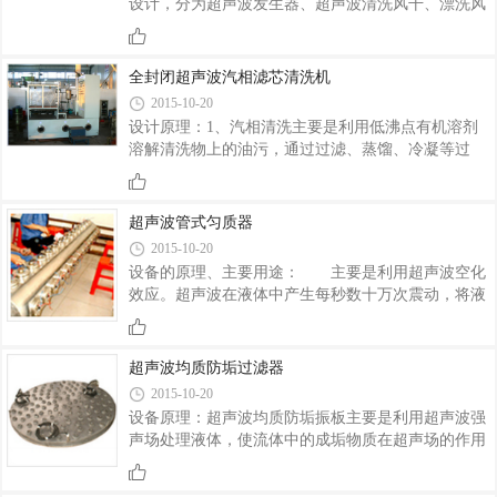
设计，分为超声波发生器、超声波清洗风干、漂洗风
触的表面，都能被彻底清洗干净。工作流程：上料→
干动力传动四部分。 采用频率为28-60 KHz的换能
超声波清洗→ 喷淋→ 风刀切水→ 烘干→ 卸料产品特
器，超声波处理效果好。 设置刮水板和风刀可及时除
点：·本设备具有超声波清洗、喷淋、风�
水。 清洗槽壁设置溢流孔可及时滤出清洗液中漂浮的
全封闭超声波汽相滤芯清洗机
脏物。 钢带压轮采用气压传动，脚踏开关控制，操作
2015-10-20
更方便。
设计原理：1、汽相清洗主要是利用低沸点有机溶剂
溶解清洗物上的油污，通过过滤、蒸馏、冷凝等过
程，将溶剂净化，分离出清洗下的污物。2、超声波
清洗主要是利用超声波的空化效应。超声波在液体中
产生每秒数十万次震动，将液体振碎成大量微小气
超声波管式匀质器
泡，这些气泡在连续的作用下，会迅速增长，然后突
2015-10-20
然闭合,产生冲击波，在气泡周围产生几千大气压的压
设备的原理、主要用途： 主要是利用超声波空化
力和局部高温,这种物理现象称为超声空化。空化所产
效应。超声波在液体中产生每秒数十万次震动，将液
生的巨大压力使物体上或介质液中的污垢被乳化、分
体振碎成大量微小气泡，这些气泡在连续的作用下，
散、脱离，达到清洗的目的。本设备将汽相清洗和超
会迅速增长，然后突然闭合，产生超强冲击波，在气
声波清洗有机的结合起来，具备以下优点：···
泡周围产生几千大气压的压力和局部高温，这种物理
超声波均质防垢过滤器
现象称为超声波空化效应。本设备的超声波发生器输
2015-10-20
出高频电压信号驱动超声换能器产生28KHz和40KHz
设备原理：超声波均质防垢振板主要是利用超声波强
两种频率的超声波，利用空化效应所产生的巨大能量
声场处理液体，使流体中的成垢物质在超声场的作用
对流经设备的液体进行强烈的分散处理，起乳化均质
下，其物理形态和化学性能发生一系列的变化使之分
的功效。同时驱除液体内部微小气泡，粉碎大颗粒物
散、粉碎、松散、松脱而不易附着形成积垢，其主要
质，防止沉淀产生，达到均质处理的要求。主要